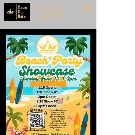
626-765-9999
140 S Rosemead Blvd
Pasadena, CA 91107